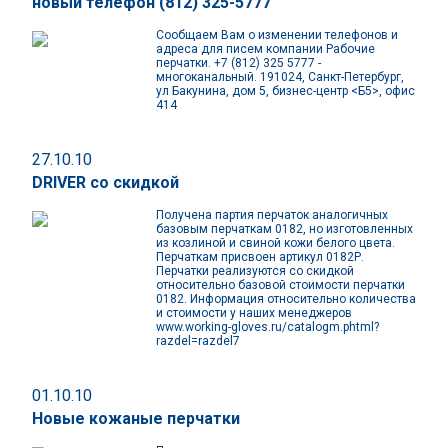
новый телефон (812) 325-5777
Сообщаем Вам о изменении телефонов и
адреса для писем компании Рабочие
перчатки. +7 (812) 325 5777 -
многоканальный. 191024, Санкт-Петербург,
ул Бакунина, дом 5, бизнес-центр <Б5>, офис
414
27.10.10
DRIVER со скидкой
Получена партия перчаток аналогичных
базовым перчаткам 0182, но изготовленных
из козлиной и свиной кожи белого цвета.
Перчаткам присвоен артикул 0182Р.
Перчатки реализуются со скидкой
относительно базовой стоимости перчатки
0182. Информация относительно количества
и стоимости у наших менеджеров
www.working-gloves.ru/catalogm.phtml?
razdel=razdel7
01.10.10
Новые кожаные перчатки