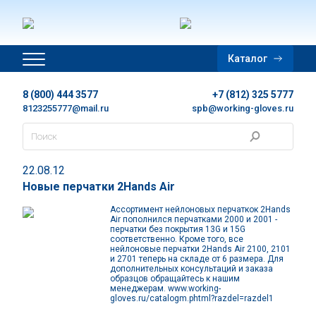
Главная
Каталог
Дополнительная информация
8 (800) 444 3577
+7 (812) 325 5777
Цены
8123255777@mail.ru
spb@working-gloves.ru
Контакты
22.08.12
Новости
Новые перчатки 2Hands Air
Ассортимент нейлоновых перчаткок 2Hands
Каталог
Air пополнился перчатками 2000 и 2001 -
перчатки без покрытия 13G и 15G
соответственно. Кроме того, все
нейлоновые перчатки 2Hands Air 2100, 2101
Каталог в PDF
и 2701 теперь на складе от 6 размера. Для
дополнительных консультаций и заказа
образцов обращайтесь к нашим
менеджерам. www.working-
Корзина
gloves.ru/catalogm.phtml?razdel=razdel1