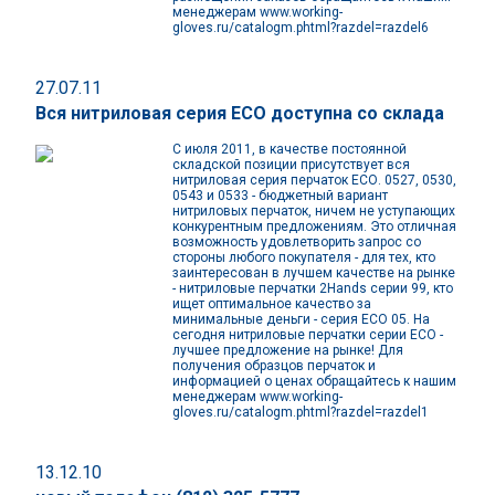
менеджерам www.working-
gloves.ru/catalogm.phtml?razdel=razdel6
27.07.11
Вся нитриловая серия ЕСО доступна со склада
С июля 2011, в качестве постоянной
складской позиции присутствует вся
нитриловая серия перчаток ЕСО. 0527, 0530,
0543 и 0533 - бюджетный вариант
нитриловых перчаток, ничем не уступающих
конкурентным предложениям. Это отличная
возможность удовлетворить запрос со
стороны любого покупателя - для тех, кто
заинтересован в лучшем качестве на рынке
- нитриловые перчатки 2Hands серии 99, кто
ищет оптимальное качество за
минимальные деньги - серия ЕСО 05. На
сегодня нитриловые перчатки серии ЕСО -
лучшее предложение на рынке! Для
получения образцов перчаток и
информацией о ценах обращайтесь к нашим
менеджерам www.working-
gloves.ru/catalogm.phtml?razdel=razdel1
13.12.10