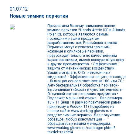
01.07.12
Новые зимние перчатки
Предлагаем Вашему вниманию новые
зимние перчатки 2Hands Arctic ICE и 2Hands
Polar ICE которые являются самым
последним нашим продуктом
разработанным для Российского рынка.
Перчатки могут с успехом заменить
кожаные и спилковые перчатки,
превосходят аналоги по качественным
характеристикам, имеют конкурентную цену
и другие преимущества. • Эффективная
защита от механических воздействий •
Защита от влаги, ОПЗ, нетоксичных
жидкостей • Эффективная защита от холода
• Дышащая основа плотностью 10G или 7G •
Антибактериальная обработка перчаток •
Высочайшая гибкость и чувствительность •
Отличный захват скользких предметов •
Подлежит машинной стирке • Два размера
10 и 11 (наш 10 размер практически равен
принятому в России 11) Подробнее на
нашем сайте www.working-gloves.ru в
разделе зимние перчатки Для получения
образцов, любых консультаций –
обращайтесь к нашим менеджерам.
www.working-gloves.ru/catalogm.phtml?
razdel=razdel4