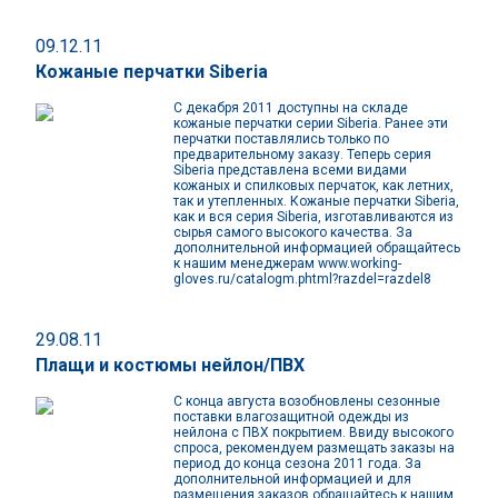
09.12.11
Кожаные перчатки Siberia
С декабря 2011 доступны на складе
кожаные перчатки серии Siberia. Ранее эти
перчатки поставлялись только по
предварительному заказу. Теперь серия
Siberia представлена всеми видами
кожаных и спилковых перчаток, как летних,
так и утепленных. Кожаные перчатки Siberia,
как и вся серия Siberia, изготавливаются из
сырья самого высокого качества. За
дополнительной информацией обращайтесь
к нашим менеджерам www.working-
gloves.ru/catalogm.phtml?razdel=razdel8
29.08.11
Плащи и костюмы нейлон/ПВХ
С конца августа возобновлены сезонные
поставки влагозащитной одежды из
нейлона с ПВХ покрытием. Ввиду высокого
спроса, рекомендуем размещать заказы на
период до конца сезона 2011 года. За
дополнительной информацией и для
размещения заказов обращайтесь к нашим