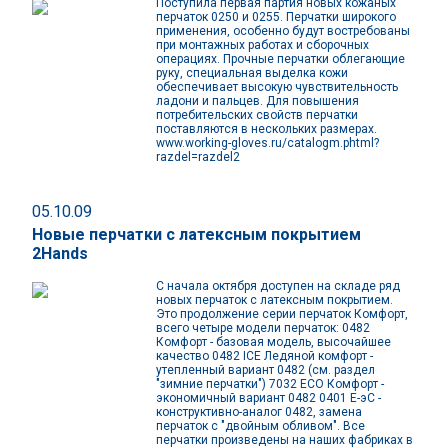
Поступила первая партия новых кожаных
перчаток 0250 и 0255. Перчатки широкого
применения, особенно будут востребованы
при монтажных работах и сборочных
операциях. Прочные перчатки облегающие
руку, специальная выделка кожи
обеспечивает высокую чувствительность
ладони и пальцев. Для повышения
потребительских свойств перчатки
поставляются в нескольких размерах.
www.working-gloves.ru/catalogm.phtml?
razdel=razdel2
05.10.09
Новые перчатки с латексным покрытием
2Hands
С начала октября доступен на складе ряд
новых перчаток с латексным покрытием.
Это продолжение серии перчаток Комфорт,
всего четыре модели перчаток: 0482
Комфорт - базовая модель, высочайшее
качество 0482 ICE Ледяной комфорт -
утепленный вариант 0482 (см. раздел
"зимние перчатки") 7032 ЕСО Комфорт -
экономичный вариант 0482 0401 Е-эС -
конструктивно-аналог 0482, замена
перчаток с "двойным обливом". Все
перчатки произведены на наших фабриках в