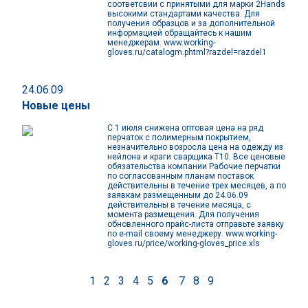
соответсвии с принятыми для марки 2Hands
высокими стандартами качества. Для
получения образцов и за дополнительной
информацией обращайтесь к нашим
менеджерам. www.working-
gloves.ru/catalogm.phtml?razdel=razdel1
24.06.09
Новые цены
С 1 июля снижена оптовая цена на ряд
перчаток с полимерным покрытием,
незначительно возросла цена на одежду из
нейлона и краги сварщика Т10. Все ценовые
обязательства компании Рабочие перчатки
по согласованным планам поставок
действительны в течение трех месяцев, а по
заявкам размещенным до 24.06.09
действительны в течение месяца, с
момента размещения. Для получения
обновленного прайс-листа отправьте заявку
по e-mail своему менеджеру. www.working-
gloves.ru/price/working-gloves_price.xls
1
2
3
4
5
6
7
8
9