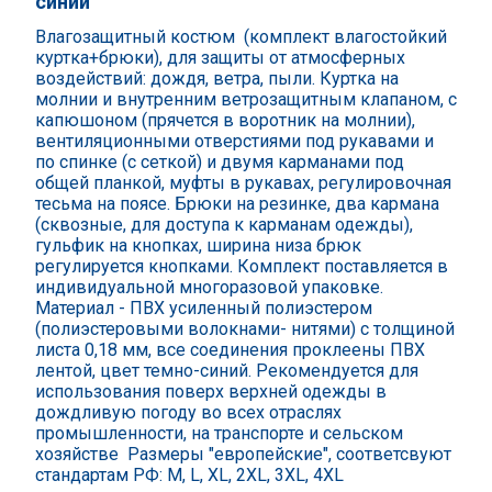
синий
Влагозащитный костюм (комплект влагостойкий
куртка+брюки), для защиты от атмосферных
воздействий: дождя, ветра, пыли. Куртка на
молнии и внутренним ветрозащитным клапаном, с
капюшоном (прячется в воротник на молнии),
вентиляционными отверстиями под рукавами и
по спинке (с сеткой) и двумя карманами под
общей планкой, муфты в рукавах, регулировочная
тесьма на поясе. Брюки на резинке, два кармана
(сквозные, для доступа к карманам одежды),
гульфик на кнопках, ширина низа брюк
регулируется кнопками. Комплект поставляется в
индивидуальной многоразовой упаковке.
Материал - ПВХ усиленный полиэстером
(полиэстеровыми волокнами- нитями) с толщиной
листа 0,18 мм, все соединения проклеены ПВХ
лентой, цвет темно-синий. Рекомендуется для
использования поверх верхней одежды в
дождливую погоду во всех отраслях
промышленности, на транспорте и сельском
хозяйстве Размеры "европейские",
соответсвуют
стандартам РФ: M, L, XL, 2XL, 3XL, 4XL