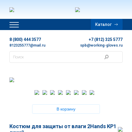
Главная
Каталог
Дополнительная информация
8 (800) 444 3577
+7 (812) 325 5777
Цены
8123255777@mail.ru
spb@working-gloves.ru
Контакты
Новости
Каталог
Каталог в PDF
В корзину
Корзина
Костюм для защиты от влаги 2Hands КР1