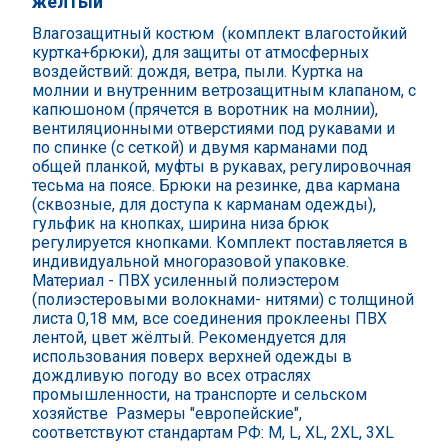
жёлтый
Влагозащитный костюм (комплект влагостойкий
куртка+брюки), для защиты от атмосферных
воздействий: дождя, ветра, пыли. Куртка на
молнии и внутренним ветрозащитным клапаном, с
капюшоном (прячется в воротник на молнии),
вентиляционными отверстиями под рукавами и
по спинке (с сеткой) и двумя карманами под
общей планкой, муфты в рукавах, регулировочная
тесьма на поясе. Брюки на резинке, два кармана
(сквозные, для доступа к карманам одежды),
гульфик на кнопках, ширина низа брюк
регулируется кнопками. Комплект поставляется в
индивидуальной многоразовой упаковке.
Материал - ПВХ усиленный полиэстером
(полиэстеровыми волокнами- нитями) с толщиной
листа 0,18 мм, все соединения проклеены ПВХ
лентой, цвет жёлтый. Рекомендуется для
использования поверх верхней одежды в
дождливую погоду во всех отраслях
промышленности, на транспорте и сельском
хозяйстве Размеры "европейские",
соответствуют
стандартам РФ: M, L, XL, 2XL, 3XL