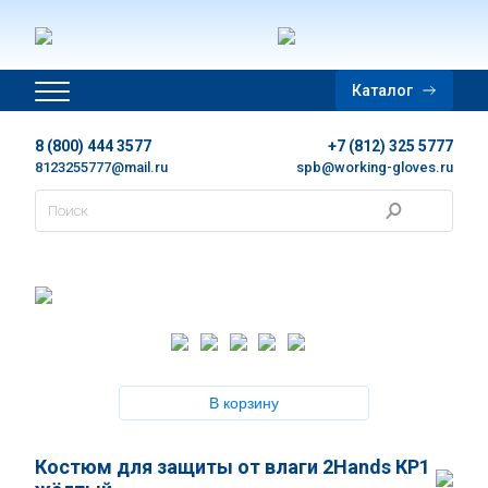
Главная
Каталог
Дополнительная информация
8 (800) 444 3577
+7 (812) 325 5777
Цены
8123255777@mail.ru
spb@working-gloves.ru
Контакты
Новости
Каталог
Каталог в PDF
В корзину
Корзина
Костюм для защиты от влаги 2Hands КР1