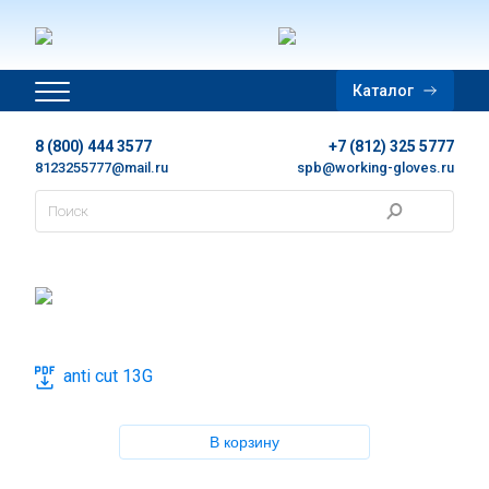
Главная
Каталог
Дополнительная информация
8 (800) 444 3577
+7 (812) 325 5777
Цены
8123255777@mail.ru
spb@working-gloves.ru
Контакты
Новости
Каталог
anti cut 13G
Каталог в PDF
В корзину
Корзина