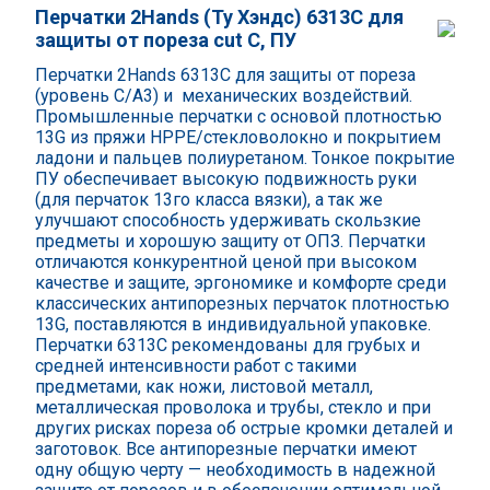
Перчатки 2Hands (Ту Хэндс) 6313C для
защиты от пореза cut C, ПУ
Перчатки 2Hands 6313С для защиты от пореза
(уровень С/А3) и механических воздействий.
Промышленные перчатки с основой плотностью
13G из пряжи HPPE/стекловолокно и покрытием
ладони и пальцев полиуретаном. Тонкое покрытие
ПУ обеспечивает высокую подвижность руки
(для перчаток 13го класса вязки), а так же
улучшают способноcть удерживать скользкие
предметы и хорошую защиту от ОПЗ. Перчатки
отличаются конкурентной ценой при высоком
качестве и защите, эргономике и комфорте среди
классических антипорезных перчаток плотностью
13G, поставляются в индивидуальной упаковке.
Перчатки 6313С рекомендованы для грубых и
средней интенсивности работ с такими
предметами, как ножи, листовой металл,
металлическая проволока и трубы, стекло и при
других рисках пореза об острые кромки деталей и
заготовок. Все антипорезные перчатки имеют
одну общую черту — необходимость в надежной